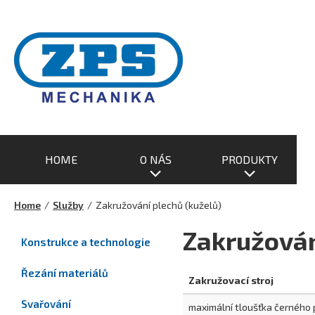
HOME
O NÁS
PRODUKTY
Home
/
Služby
/
Zakružování plechů (kuželů)
Zakružován
Konstrukce a technologie
Řezání materiálů
Zakružovací stroj
Svařování
maximální tloušťka černého 