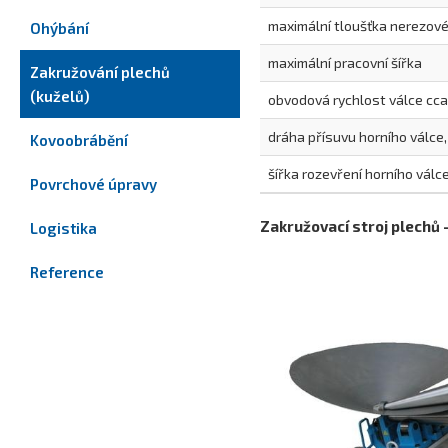
maximální tloušťka nerezov
Ohýbání
maximální pracovní šířka
Zakružování plechů
(kuželů)
obvodová rychlost válce cca
dráha přísuvu horního válce
Kovoobrábění
šířka rozevření horního válc
Povrchové úpravy
Zakružovací stroj plechů 
Logistika
Reference